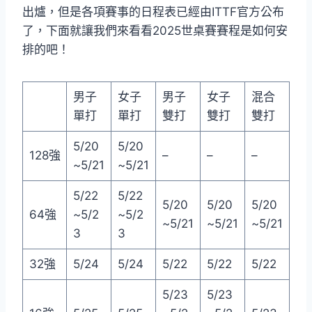
出爐，但是各項賽事的日程表已經由ITTF官方公布
了，下面就讓我們來看看2025世桌賽賽程是如何安
排的吧！
男子
女子
男子
女子
混合
單打
單打
雙打
雙打
雙打
5/20
5/20
128強
–
–
–
~5/21
~5/21
5/22
5/22
5/20
5/20
5/20
64強
~5/2
~5/2
~5/21
~5/21
~5/21
3
3
32強
5/24
5/24
5/22
5/22
5/22
5/23
5/23