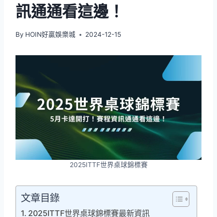
訊通通看這邊！
By
HOIN好贏娛樂城
2024-12-15
2025ITTF世界桌球錦標賽
文章目錄
2025ITTF世界桌球錦標賽最新資訊