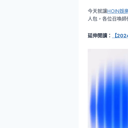
今天就讓
HOIN娛
人包，各位召喚師
延伸閱讀：
【20