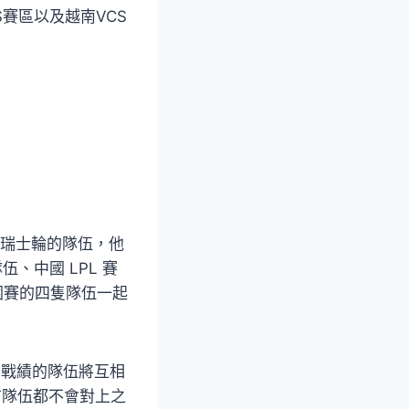
賽區以及越南VCS
級瑞士輪的隊伍，他
、中國 LPL 賽
入圍賽的四隻隊伍一起
同戰績的隊伍將互相
有隊伍都不會對上之