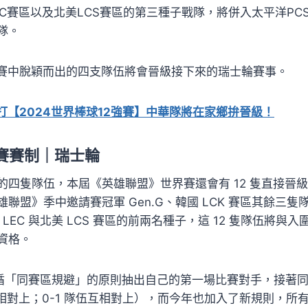
C賽區以及北美LCS賽區的第三種子戰隊，將併入太平洋PCS
隊。
圍賽中脫穎而出的四支隊伍將會晉級接下來的瑞士輪賽事。
開打【2024世界棒球12強賽】中華隊將在家鄉拚晉級！
賽賽制｜瑞士輪
的四隻隊伍，本屆《英雄聯盟》世界賽還會有 12 隻直接晉
聯盟》季中邀請賽冠軍 Gen.G、韓國 LCK 賽區其餘三隻隊伍
 LEC 與北美 LCS 賽區的前兩名種子，這 12 隻隊伍將與
資格。
將依循「同賽區規避」的原則抽出自己的第一場比賽對手，接著
互相對上；0-1 隊伍互相對上），而今年也加入了新規則，所