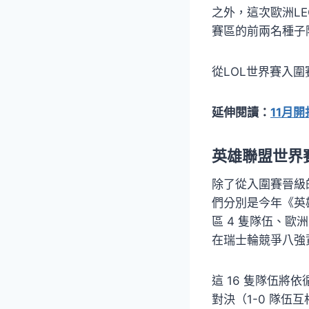
之外，這次歐洲LE
賽區的前兩名種子
從LOL世界賽入
延伸閱讀：
11月
英雄聯盟世界
除了從入圍賽晉級
們分別是今年《英雄
區 4 隻隊伍、歐洲
在瑞士輪競爭八強
這 16 隻隊伍
對決（1-0 隊伍