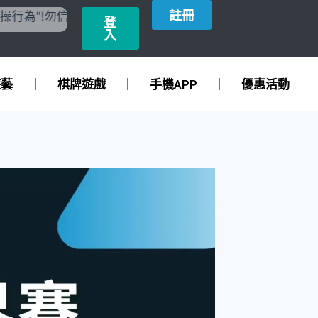
註冊
"!勿信任何有心人士相關說詞，<<參加代操與匯款>>相關行
登
入
遊藝
棋牌遊戲
手機APP
優惠活動