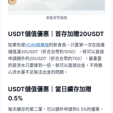
虛擬貨幣儲值
USDT儲值優惠｜首存加贈20USDT
如果你是
HOIN娛樂城
的新會員，只要第一次在這邊
儲值滿30USDT（折合台幣約1050），就可以直接
申請額外的20USDT（折合台幣約700），最重要
的是流水只要達到一倍，就可以直接出金，不用擔
心流水量不足無法出金的問題。
USDT儲值優惠｜當日續存加贈
0.5%
每天續存的第二筆，可以額外申請到0.5%的優惠，