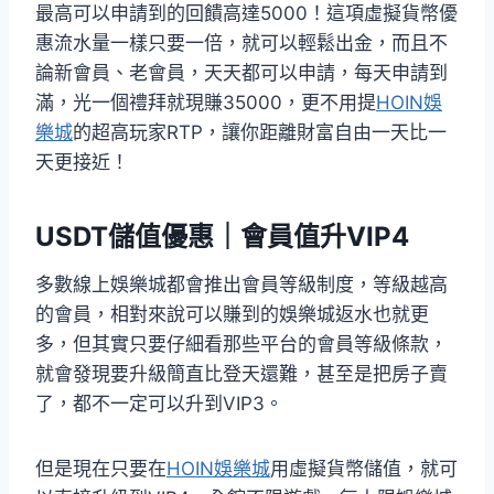
最高可以申請到的回饋高達5000！這項虛擬貨幣優
惠流水量一樣只要一倍，就可以輕鬆出金，而且不
論新會員、老會員，天天都可以申請，每天申請到
滿，光一個禮拜就現賺35000，更不用提
HOIN娛
樂城
的超高玩家RTP，讓你距離財富自由一天比一
天更接近！
USDT儲值優惠｜會員值升VIP4
多數線上娛樂城都會推出會員等級制度，等級越高
的會員，相對來說可以賺到的娛樂城返水也就更
多，但其實只要仔細看那些平台的會員等級條款，
就會發現要升級簡直比登天還難，甚至是把房子賣
了，都不一定可以升到VIP3。
但是現在只要在
HOIN娛樂城
用虛擬貨幣儲值，就可