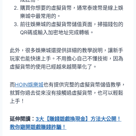
購買你想要的虛擬貨幣，通常泰達幣是線上娛
樂城中最常用的。
前往娛樂城的虛擬貨幣儲值頁面，掃描錢包的
QR碼或輸入加密地址完成轉帳。
此外，很多娛樂城還提供詳細的教學說明，讓新手
玩家也能快速上手。不用擔心自己不懂技術，因為
虛擬貨幣的使用已經越來越簡單化了。
而
HOIN娛樂城
也有提供完整的虛擬貨幣儲值教學，
就算你過去從來沒有接觸過虛擬貨幣，也可以輕鬆
上手！
延伸閱讀：
3大【賺錢遊戲換現金】方法大公開！
教你避開遊戲賺錢詐騙！