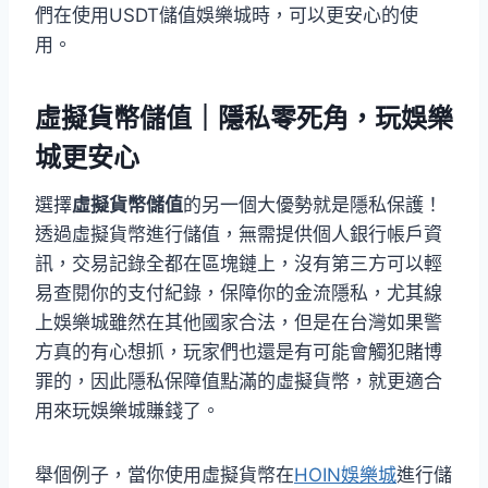
們在使用USDT儲值娛樂城時，可以更安心的使
用。
虛擬貨幣儲值｜隱私零死角，玩娛樂
城更安心
選擇
虛擬貨幣儲值
的另一個大優勢就是隱私保護！
透過虛擬貨幣進行儲值，無需提供個人銀行帳戶資
訊，交易記錄全都在區塊鏈上，沒有第三方可以輕
易查閱你的支付紀錄，保障你的金流隱私，尤其線
上娛樂城雖然在其他國家合法，但是在台灣如果警
方真的有心想抓，玩家們也還是有可能會觸犯賭博
罪的，因此隱私保障值點滿的虛擬貨幣，就更適合
用來玩娛樂城賺錢了。
舉個例子，當你使用虛擬貨幣在
HOIN娛樂城
進行儲