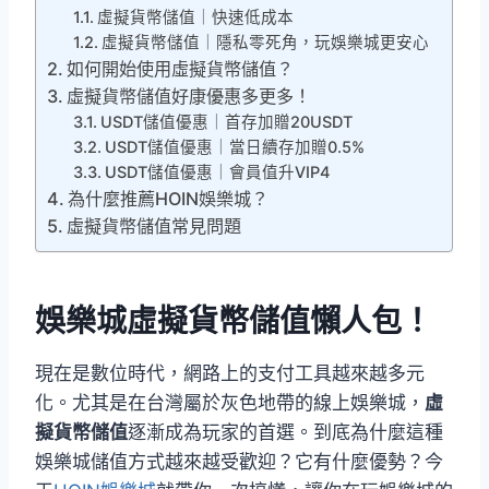
虛擬貨幣儲值｜快速低成本
虛擬貨幣儲值｜隱私零死角，玩娛樂城更安心
如何開始使用虛擬貨幣儲值？
虛擬貨幣儲值好康優惠多更多！
USDT儲值優惠｜首存加贈20USDT
USDT儲值優惠｜當日續存加贈0.5%
USDT儲值優惠｜會員值升VIP4
為什麼推薦HOIN娛樂城？
虛擬貨幣儲值常見問題
娛樂城虛擬貨幣儲值懶人包！
現在是數位時代，網路上的支付工具越來越多元
化。尤其是在台灣屬於灰色地帶的線上娛樂城，
虛
擬貨幣儲值
逐漸成為玩家的首選。到底為什麼這種
娛樂城儲值方式越來越受歡迎？它有什麼優勢？今