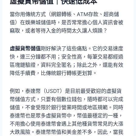
虛擬貨幣儲值｜快速低成本
當你用傳統方式（網銀轉帳、ATM存款、超商儲
值）在娛樂城儲值時，是否常常擔心個人資訊會被
竊取，或者等待入金的時間太久讓人煩躁？
虛擬貨幣儲值
剛好解決了這些痛點。它的交易速度
快，連三分鐘都不用；安全性高，每筆交易都經過
區塊鏈驗證，資料完全匿名；除此之外，還能有效
降低手續費，比傳統銀行轉帳更划算。
例如，泰達幣（USDT）是目前最受歡迎的虛擬貨
幣儲值方式，只要有個數位錢包，隨時都可以完成
儲值，不會受限於銀行營業時間或地區規範。同時
泰達幣也是眾多虛擬貨幣中，幣值最穩定的一種，
不用擔心使用泰達幣會遇上其他種貨幣常見的大漲
大跌風險。泰達幣幣值和美金差不多，因此，當我