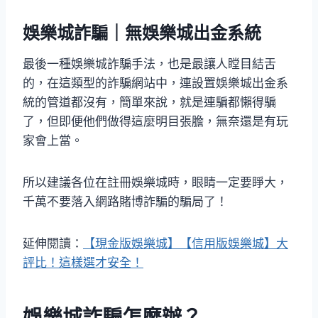
娛樂城詐騙｜無娛樂城出金系統
最後一種娛樂城詐騙手法，也是最讓人瞠目結舌
的，在這類型的詐騙網站中，連設置娛樂城出金系
統的管道都沒有，簡單來說，就是連騙都懶得騙
了，但即便他們做得這麼明目張膽，無奈還是有玩
家會上當。
所以建議各位在註冊娛樂城時，眼睛一定要睜大，
千萬不要落入網路賭博詐騙的騙局了！
延伸閱讀：
【現金版娛樂城】【信用版娛樂城】大
評比！這樣選才安全！
娛樂城詐騙怎麼辦？