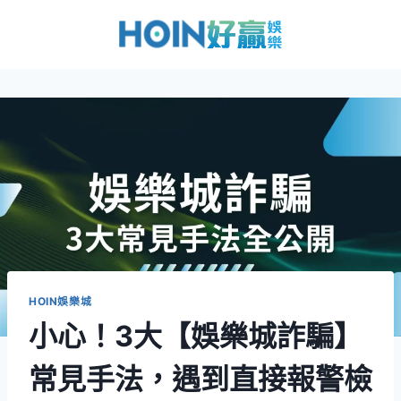
HOIN娛樂城
小心！3大【娛樂城詐騙】
常見手法，遇到直接報警檢