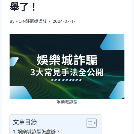
舉了！
By
HOIN好贏娛樂城
2024-07-17
娛樂城詐騙
文章目錄
娛樂城詐騙怎麼辦？