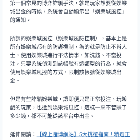
第一個常見的博弈詐騙手法，就是玩家想要從娛樂
城出金的時候，系統會自動顯示出「娛樂城風控」
的通知。
所謂的娛樂城風控（娛樂城風險控制），基本上是
所有娛樂城都有的防護機制，為的就是防止不肖人
士，使用娛樂城進行不法情事，如洗錢、不當投
注，只要系統偵測到該帳號有這類型的行為，就會
使用娛樂城風控的方式，限制該帳號從娛樂城出
金。
但是有些詐騙娛樂城，讓即便只是正常投注、玩遊
戲的玩家，也遭到娛樂城風控，這樣一來不管賺了
多少錢，都不可能從該平台中出金。
延伸閱讀：
【線上賭博網站】5大挑選指南！精選正