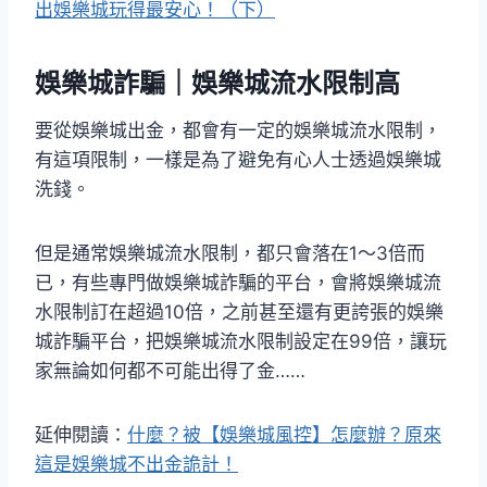
出娛樂城玩得最安心！（下）
娛樂城詐騙｜娛樂城流水限制高
要從娛樂城出金，都會有一定的娛樂城流水限制，
有這項限制，一樣是為了避免有心人士透過娛樂城
洗錢。
但是通常娛樂城流水限制，都只會落在1～3倍而
已，有些專門做娛樂城詐騙的平台，會將娛樂城流
水限制訂在超過10倍，之前甚至還有更誇張的娛樂
城詐騙平台，把娛樂城流水限制設定在99倍，讓玩
家無論如何都不可能出得了金……
延伸閱讀：
什麼？被【娛樂城風控】怎麼辦？原來
這是娛樂城不出金詭計！