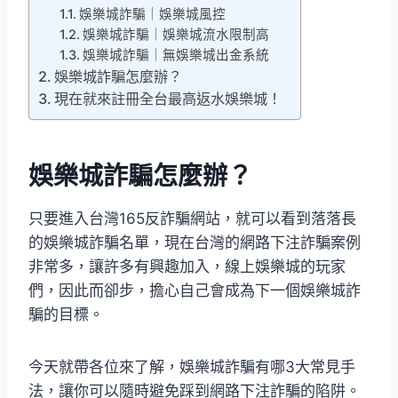
娛樂城詐騙｜娛樂城風控
娛樂城詐騙｜娛樂城流水限制高
娛樂城詐騙｜無娛樂城出金系統
娛樂城詐騙怎麼辦？
現在就來註冊全台最高返水娛樂城！
娛樂城詐騙怎麼辦？
只要進入台灣165反詐騙網站，就可以看到落落長
的娛樂城詐騙名單，現在台灣的網路下注詐騙案例
非常多，讓許多有興趣加入，線上娛樂城的玩家
們，因此而卻步，擔心自己會成為下一個娛樂城詐
騙的目標。
今天就帶各位來了解，娛樂城詐騙有哪3大常見手
法，讓你可以隨時避免踩到網路下注詐騙的陷阱。