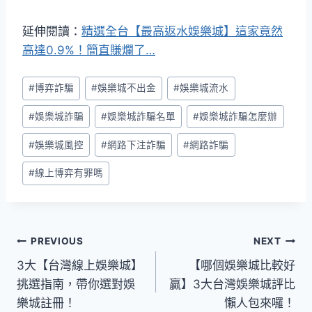
延伸閱讀：
精選全台【最高返水娛樂城】這家竟然
高達0.9%！簡直賺爛了…
#
博弈詐騙
#
娛樂城不出金
#
娛樂城流水
#
娛樂城詐騙
#
娛樂城詐騙名單
#
娛樂城詐騙怎麼辦
#
娛樂城風控
#
網路下注詐騙
#
網路詐騙
#
線上博弈有罪嗎
PREVIOUS
NEXT
3大【台灣線上娛樂城】
【哪個娛樂城比較好
挑選指南，帶你選對娛
贏】3大台灣娛樂城評比
樂城註冊！
懶人包來囉！