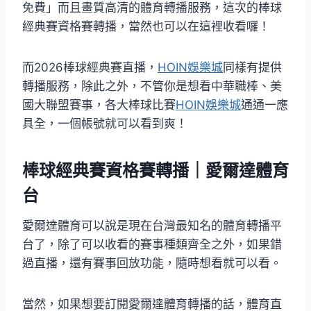
免費」而且畫質高清的體育轉播服務，這次的棒球
經典賽資格賽轉播，當然也可以在這裡收看囉！
而2026棒球經典賽直播，
HOIN娛樂城
同樣有提供
轉播服務，除此之外，不管你是想看中華職棒、美
國大聯盟賽事，各大棒球比賽
HOIN娛樂城
通通一應
具全，一個帳號就可以看到爽！
棒球經典賽資格賽轉播｜愛爾達體育
台
愛爾達體育可以說是現在台灣最知名的體育轉播平
台了，除了可以收看的賽事種類齊全之外，如果錯
過直播，還有賽事回放功能，隨時想看就可以看。
當然，如果想要訂閱愛爾達體育轉播的話，體育直