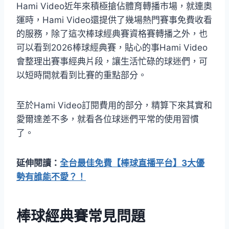
Hami Video近年來積極搶佔體育轉播市場，就連奧
運時，Hami Video還提供了幾場熱門賽事免費收看
的服務，除了這次棒球經典賽資格賽轉播之外，也
可以看到2026棒球經典賽，貼心的事Hami Video
會整理出賽事經典片段，讓生活忙碌的球迷們，可
以短時間就看到比賽的重點部分。
至於Hami Video訂閱費用的部分，精算下來其實和
愛爾達差不多，就看各位球迷們平常的使用習慣
了。
延伸閱讀：
全台最佳免費【棒球直播平台】3大優
勢有誰能不愛？！
棒球經典賽常見問題