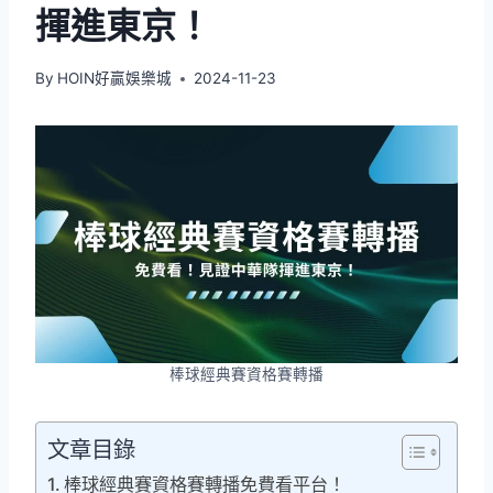
揮進東京！
By
HOIN好贏娛樂城
2024-11-23
棒球經典賽資格賽轉播
文章目錄
棒球經典賽資格賽轉播免費看平台！