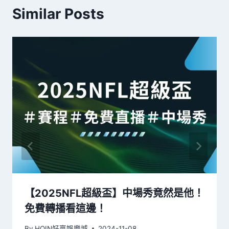
Similar Posts
【2025NFL超級盃】中場秀竟然是他！
免費轉播看這邊！
By
HOIN好贏娛樂城
2024-11-08