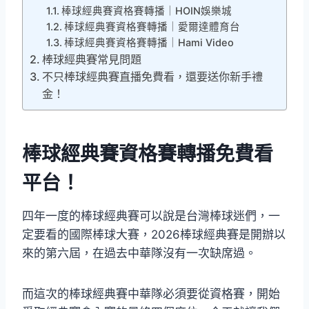
棒球經典賽資格賽轉播｜HOIN娛樂城
棒球經典賽資格賽轉播｜愛爾達體育台
棒球經典賽資格賽轉播｜Hami Video
棒球經典賽常見問題
不只棒球經典賽直播免費看，還要送你新手禮
金！
棒球經典賽資格賽轉播免費看
平台！
四年一度的棒球經典賽可以說是台灣棒球迷們，一
定要看的國際棒球大賽，2026棒球經典賽是開辦以
來的第六屆，在過去中華隊沒有一次缺席過。
而這次的棒球經典賽中華隊必須要從資格賽，開始