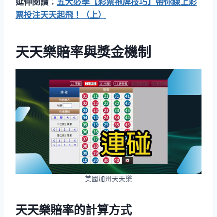
延伸閱讀：
五大必學【彩票拖牌技巧】帶你線上彩
票投注天天起飛！（上）
天天樂賠率與獎金機制
美國加州天天樂
天天樂賠率的計算方式