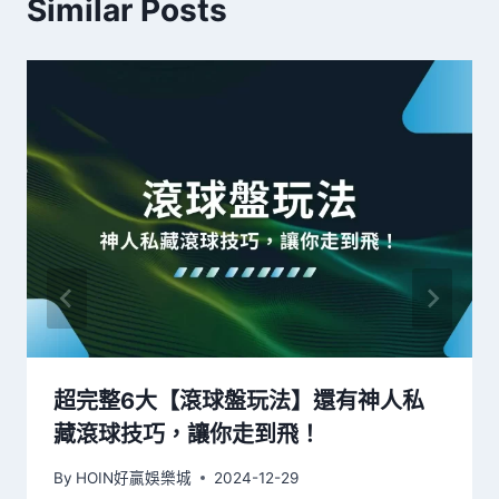
Similar Posts
超完整6大【滾球盤玩法】還有神人私
藏滾球技巧，讓你走到飛！
By
HOIN好贏娛樂城
2024-12-29