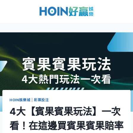
HOIN娛樂城
|
彩票投注
4大【賓果賓果玩法】一次
看！在這邊買賓果賓果賠率