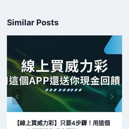
Similar Posts
【線上買威力彩】只要4步驟！用這個