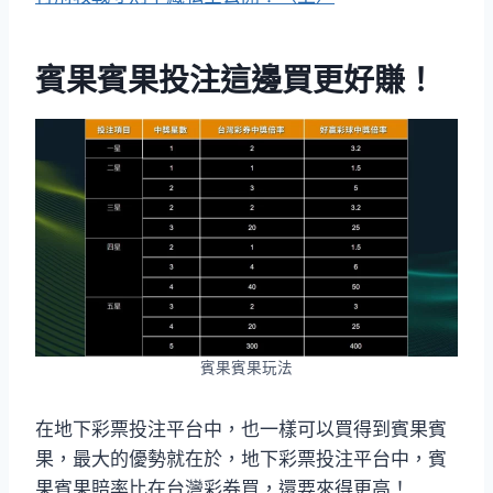
賓果賓果投注這邊買更好賺！
賓果賓果玩法
在地下彩票投注平台中，也一樣可以買得到賓果賓
果，最大的優勢就在於，地下彩票投注平台中，賓
果賓果賠率比在台灣彩券買，還要來得更高！