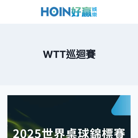
WTT巡迴賽