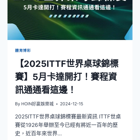
體育博彩
【2025ITTF世界桌球錦標
賽】5月卡達開打！賽程資
訊通通看這邊！
By
HOIN好贏娛樂城
2024-12-15
2025ITTF世界桌球錦標賽最新資訊 ITTF世桌
賽從1926年舉辦至今已經有將近一百年的歷
史，近百年來世界…