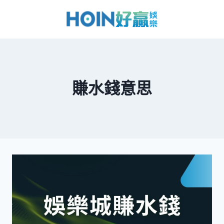
賺水錢意思