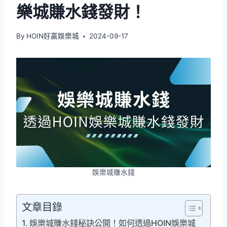
樂城賺水錢發財！
By
HOIN好贏娛樂城
2024-09-17
娛樂城賺水錢
文章目錄
娛樂城賺水錢秘訣公開！如何透過HOIN娛樂城