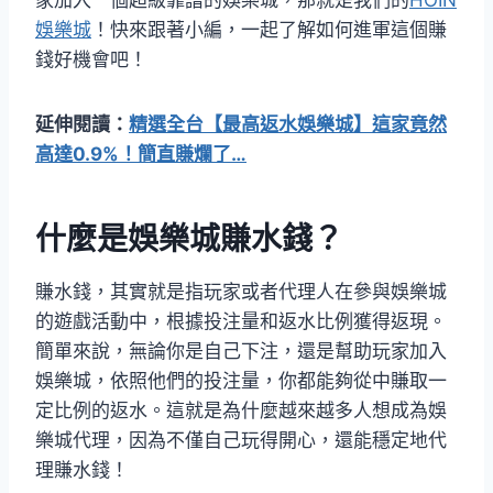
家加入一個超級靠譜的娛樂城，那就是我們的
HOIN
娛樂城
！快來跟著小編，一起了解如何進軍這個賺
錢好機會吧！
延伸閱讀：
精選全台【最高返水娛樂城】這家竟然
高達0.9%！簡直賺爛了…
什麼是娛樂城賺水錢？
賺水錢，其實就是指玩家或者代理人在參與娛樂城
的遊戲活動中，根據投注量和返水比例獲得返現。
簡單來說，無論你是自己下注，還是幫助玩家加入
娛樂城，依照他們的投注量，你都能夠從中賺取一
定比例的返水。這就是為什麼越來越多人想成為娛
樂城代理，因為不僅自己玩得開心，還能穩定地代
理賺水錢！