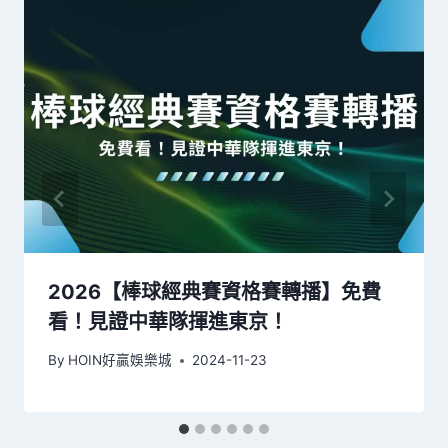
2026【棒球經典賽資格賽轉播】免費
看！見證中華隊揮進東京！
By
HOIN好贏娛樂城
2024-11-23