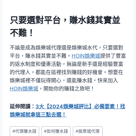
只要選對平台，賺水錢其實並
不難！
不論是成為娛樂城代理還是娛樂城水代，只要選對
平台，賺水錢其實並不難。
HOIN娛樂城
提供了豐富
的返水制度和優惠活動，無論是新手還是經驗豐富
的代理人，都能在這裡找到賺錢的好機會。想要在
娛樂城裡不僅玩得開心，還能賺水錢，快來加入
HOIN娛樂城
，開始你的賺錢之旅吧！
延伸閱讀：
3大【2024娛樂城評比】必備要素！找
娛樂城就拿這三點去選！
#
代理賺水錢
#
如何賺水錢
#
娛樂城代理