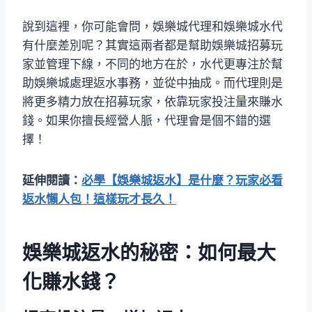
說到這裡，你可能會問，娛樂城代理和娛樂城水代
有什麼差別呢？其實這兩者都是幫助娛樂城招募玩
家並管理下線，不同的地方在於，水代更專注於幫
助娛樂城處理返水事務，並從中抽成。而代理則是
將更多精力放在招募玩家，依靠玩家投注量來賺水
錢。如果你擅長經營人脈，代理會是個不錯的選
擇！
延伸閱讀：
必學【娛樂城返水】是什麼？玩家必看
返水懶人包！這樣玩才長久！
娛樂城返水的秘密：如何最大
化賺水錢？