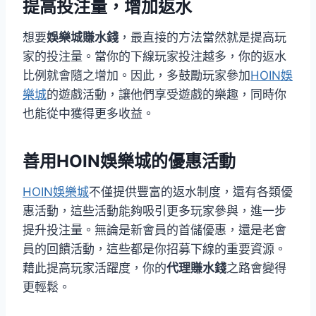
提高投注量，增加返水
想要
娛樂城賺水錢
，最直接的方法當然就是提高玩
家的投注量。當你的下線玩家投注越多，你的返水
比例就會隨之增加。因此，多鼓勵玩家參加
HOIN娛
樂城
的遊戲活動，讓他們享受遊戲的樂趣，同時你
也能從中獲得更多收益。
善用HOIN娛樂城的優惠活動
HOIN娛樂城
不僅提供豐富的返水制度，還有各類優
惠活動，這些活動能夠吸引更多玩家參與，進一步
提升投注量。無論是新會員的首儲優惠，還是老會
員的回饋活動，這些都是你招募下線的重要資源。
藉此提高玩家活躍度，你的
代理賺水錢
之路會變得
更輕鬆。