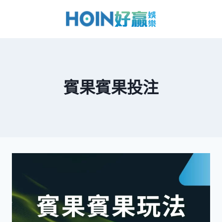
賓果賓果投注