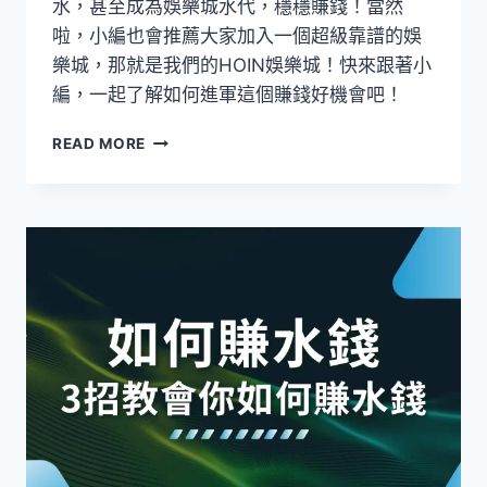
水，甚至成為娛樂城水代，穩穩賺錢！當然
啦，小編也會推薦大家加入一個超級靠譜的娛
樂城，那就是我們的HOIN娛樂城！快來跟著小
編，一起了解如何進軍這個賺錢好機會吧！
READ MORE