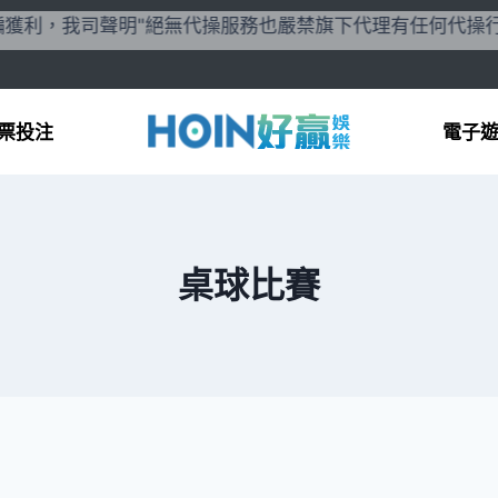
詐騙獲利，我司聲明"絕無代操服務也嚴禁旗下代理有任何代操
票投注
電子
桌球比賽