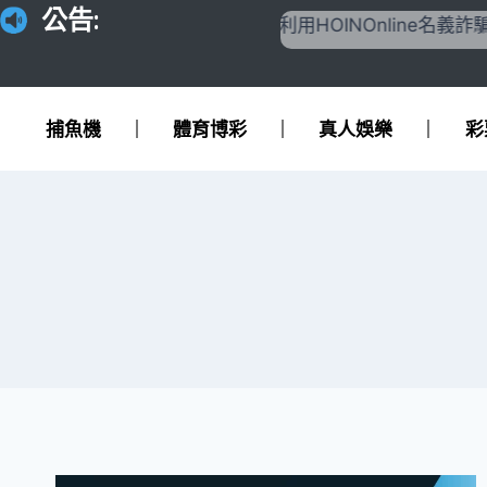
公告:
【重要公告】近期詐騙集團利用HOINOnline名義
反詐
捕魚機
體育博彩
真人娛樂
彩