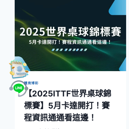
體育博彩
【2025ITTF世界桌球錦
標賽】5月卡達開打！賽
程資訊通通看這邊！