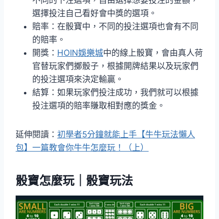
不同的下注選項，自由選擇想要投注的金額，
選擇投注自己看好會中獎的選項。
賠率：在骰寶中，不同的投注選項也會有不同
的賠率。
開獎：
HOIN娛樂城
中的線上骰寶，會由真人荷
官替玩家們擲骰子，根據開牌結果以及玩家們
的投注選項來決定輸贏。
結算：如果玩家們投注成功，我們就可以根據
投注選項的賠率賺取相對應的獎金。
延伸閱讀：
初學者5分鐘就能上手【牛牛玩法懶人
包】一篇教會你牛牛怎麼玩！（上）
骰寶怎麼玩｜骰寶玩法