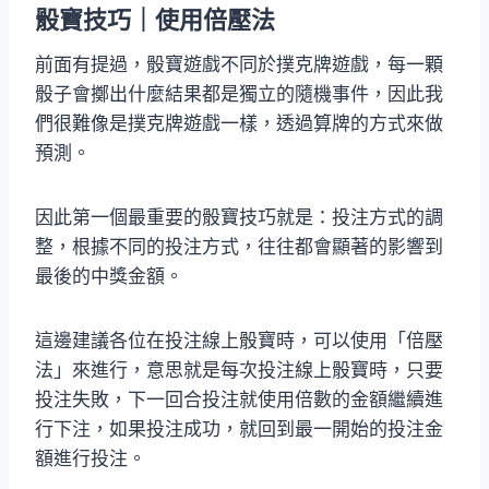
骰寶技巧｜使用倍壓法
前面有提過，骰寶遊戲不同於撲克牌遊戲，每一顆
骰子會擲出什麼結果都是獨立的隨機事件，因此我
們很難像是撲克牌遊戲一樣，透過算牌的方式來做
預測。
因此第一個最重要的骰寶技巧就是：投注方式的調
整，根據不同的投注方式，往往都會顯著的影響到
最後的中獎金額。
這邊建議各位在投注線上骰寶時，可以使用「倍壓
法」來進行，意思就是每次投注線上骰寶時，只要
投注失敗，下一回合投注就使用倍數的金額繼續進
行下注，如果投注成功，就回到最一開始的投注金
額進行投注。