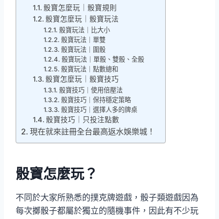
骰寶怎麼玩｜骰寶規則
骰寶怎麼玩｜骰寶玩法
骰寶玩法｜比大小
骰寶玩法｜單雙
骰寶玩法｜圍骰
骰寶玩法｜單骰、雙骰、全骰
骰寶玩法｜點數總和
骰寶怎麼玩｜骰寶技巧
骰寶技巧｜使用倍壓法
骰寶技巧｜保持穩定策略
骰寶技巧｜選擇人多的牌桌
骰寶技巧｜只投注點數
現在就來註冊全台最高返水娛樂城！
骰寶怎麼玩？
不同於大家所熟悉的撲克牌遊戲，骰子類遊戲因為
每次擲骰子都屬於獨立的隨機事件，因此有不少玩