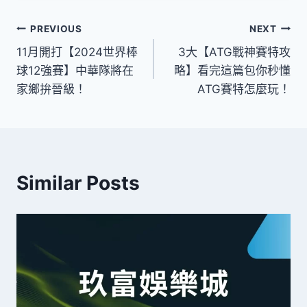
PREVIOUS
NEXT
11月開打【2024世界棒
3大【ATG戰神賽特攻
球12強賽】中華隊將在
略】看完這篇包你秒懂
家鄉拚晉級！
ATG賽特怎麼玩！
Similar Posts