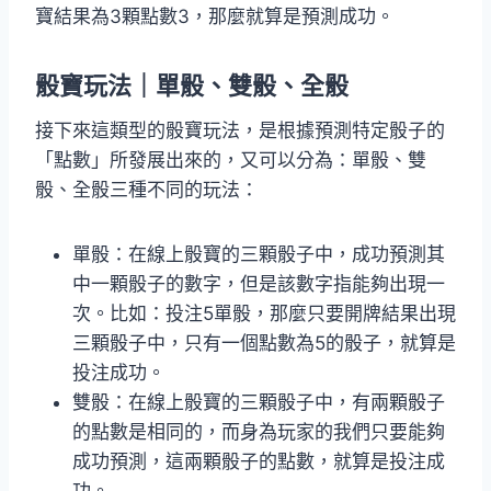
寶結果為3顆點數3，那麼就算是預測成功。
骰寶玩法｜單骰、雙骰、全骰
接下來這類型的骰寶玩法，是根據預測特定骰子的
「點數」所發展出來的，又可以分為：單骰、雙
骰、全骰三種不同的玩法：
單骰：在線上骰寶的三顆骰子中，成功預測其
中一顆骰子的數字，但是該數字指能夠出現一
次。比如：投注5單骰，那麼只要開牌結果出現
三顆骰子中，只有一個點數為5的骰子，就算是
投注成功。
雙骰：在線上骰寶的三顆骰子中，有兩顆骰子
的點數是相同的，而身為玩家的我們只要能夠
成功預測，這兩顆骰子的點數，就算是投注成