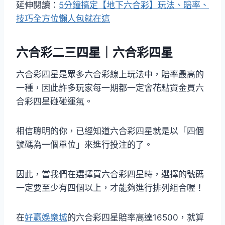
延伸閱讀：
5分鐘搞定【地下六合彩】玩法、賠率、
技巧全方位懶人包就在這
六合彩二三四星｜六合彩四星
六合彩四星是眾多六合彩線上玩法中，賠率最高的
一種，因此許多玩家每一期都一定會花點資金買六
合彩四星碰碰運氣。
相信聰明的你，已經知道六合彩四星就是以「四個
號碼為一個單位」來進行投注的了。
因此，當我們在選擇買六合彩四星時，選擇的號碼
一定要至少有四個以上，才能夠進行排列組合喔！
在
好贏娛樂城
的六合彩四星賠率高達16500，就算