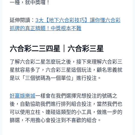
一種，就中獎囉！
延伸閱讀：
3大【地下六合彩技巧】讓你懂六合彩
抓牌的真正精髓！中獎根本不難
六合彩二三四星｜六合彩三星
了解六合彩二星怎麼玩之後，接下來理解六合彩三
星就容易多了，六合彩三星這個玩法，顧名思義就
是以「三個號碼為一個單位」進行投注。
好贏娛樂城
一樣會在我們選擇完想投注的號碼之
後，自動協助我們進行排列組合投注，當然我們也
可以使用立柱、連碰這類型的小工具，做進一步的
篩選，不用擔心會投注到不喜歡的組合。