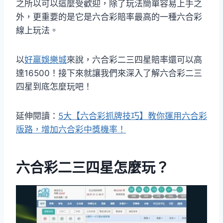
之所以可以這麼受歡迎，除了玩法簡單容易上手之
外，更重要的是它是六合彩賠率最高的一種六合彩
線上玩法。
以
好贏娛樂城
來說，六合彩二三四星賠率還可以高
達16500！接下來就讓我們來深入了解六合彩二三
四星到底怎麼玩吧！
延伸閱讀：
5大【六合彩抓牌技巧】教你運用六合彩
版路，增加六合彩中獎機率！
六合彩二三四星怎麼玩？