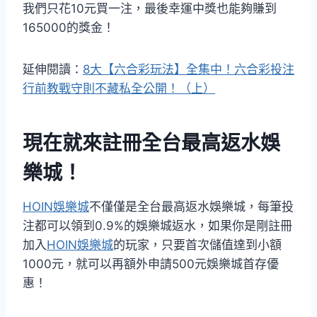
我們只花10元買一注，最後幸運中獎也能夠賺到
165000的獎金！
延伸閱讀：
8大【六合彩玩法】全集中！六合彩投注
行前教戰守則不藏私全公開！（上）
現在就來註冊全台最高返水娛
樂城！
HOIN娛樂城
不僅僅是全台最高返水娛樂城，每筆投
注都可以領到0.9%的娛樂城返水，如果你是剛註冊
加入
HOIN娛樂城
的玩家，只要首次儲值達到小額
1000元，就可以再額外申請500元娛樂城首存優
惠！