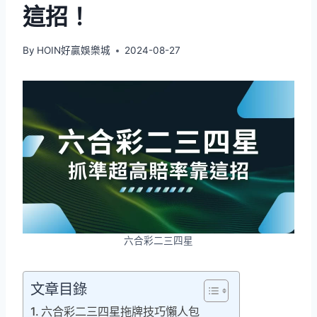
這招！
By
HOIN好贏娛樂城
2024-08-27
六合彩二三四星
文章目錄
六合彩二三四星拖牌技巧懶人包