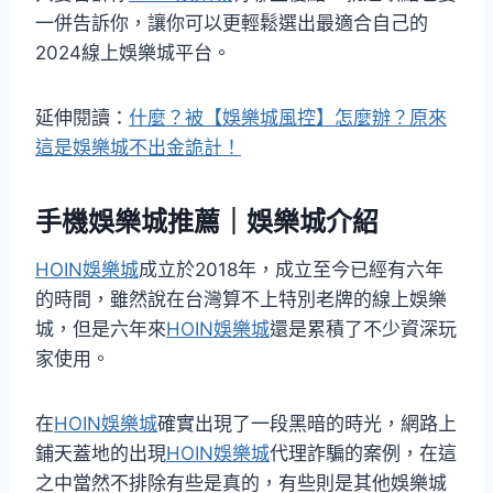
一併告訴你，讓你可以更輕鬆選出最適合自己的
2024線上娛樂城平台。
延伸閱讀：
什麼？被【娛樂城風控】怎麼辦？原來
這是娛樂城不出金詭計！
手機娛樂城推薦｜娛樂城介紹
HOIN娛樂城
成立於2018年，成立至今已經有六年
的時間，雖然說在台灣算不上特別老牌的線上娛樂
城，但是六年來
HOIN娛樂城
還是累積了不少資深玩
家使用。
在
HOIN娛樂城
確實出現了一段黑暗的時光，網路上
鋪天蓋地的出現
HOIN娛樂城
代理詐騙的案例，在這
之中當然不排除有些是真的，有些則是其他娛樂城