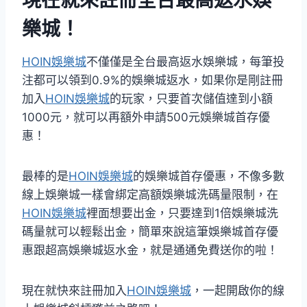
現在就來註冊全台最高返水娛
樂城！
HOIN娛樂城
不僅僅是全台最高返水娛樂城，每筆投
注都可以領到0.9%的娛樂城返水，如果你是剛註冊
加入
HOIN娛樂城
的玩家，只要首次儲值達到小額
1000元，就可以再額外申請500元娛樂城首存優
惠！
最棒的是
HOIN娛樂城
的娛樂城首存優惠，不像多數
線上娛樂城一樣會綁定高額娛樂城洗碼量限制，在
HOIN娛樂城
裡面想要出金，只要達到1倍娛樂城洗
碼量就可以輕鬆出金，簡單來說這筆娛樂城首存優
惠跟超高娛樂城返水金，就是通通免費送你的啦！
現在就快來註冊加入
HOIN娛樂城
，一起開啟你的線