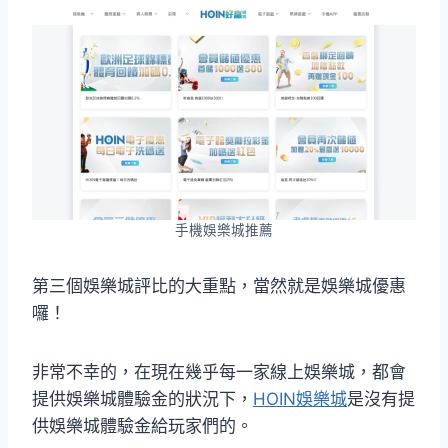
手機娛樂城推薦
第三個娛樂城評比的大重點，當然就是娛樂城優惠
囉！
非常不幸的，在現在幾乎每一家線上娛樂城，都會
提供娛樂城體驗金的狀況下，
HOIN娛樂城
是沒有提
供娛樂城體驗金給玩家們的。