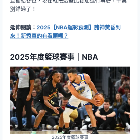
直播給各位，現在就把這些比賽加進行事曆，千萬
別錯過了！
延伸閱讀：
2025【NBA運彩預測】諸神黃昏到
來！新秀真的有看頭嗎？
2025年度籃球賽事｜NBA
2025年度籃球賽事