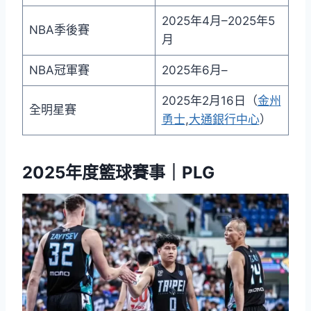
2025年4月–2025年5
NBA季後賽
月
NBA冠軍賽
2025年6月–
2025年2月16日（
金州
全明星賽
勇士
,
大通銀行中心
）
2025年度籃球賽事｜PLG