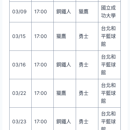
國立成
03/09
17:00
鋼鐵人
獵鷹
功大學
台北和
03/15
17:00
獵鷹
勇士
平籃球
館
台北和
03/16
17:00
鋼鐵人
勇士
平籃球
館
台北和
03/22
17:00
獵鷹
勇士
平籃球
館
台北和
03/23
17:00
鋼鐵人
勇士
平籃球
館