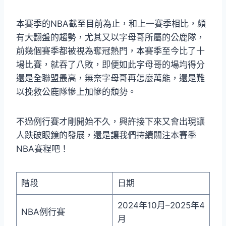
本賽季的NBA截至目前為止，和上一賽季相比，頗
有大翻盤的趨勢，尤其又以字母哥所屬的公鹿隊，
前幾個賽季都被視為奪冠熱門，本賽季至今比了十
場比賽，就吞了八敗，即便如此字母哥的場均得分
還是全聯盟最高，無奈字母哥再怎麼萬能，還是難
以挽救公鹿隊慘上加慘的頹勢。
不過例行賽才剛開始不久，興許接下來又會出現讓
人跌破眼鏡的發展，還是讓我們持續關注本賽季
NBA賽程吧！
階段
日期
2024年10月–2025年4
NBA例行賽
月