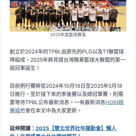
2025年度籃球賽事
創立於2024年的TPBL由原先的PLG以及T1聯盟球
隊組成，2025年將見證台灣職業籃球大聯盟的第一
屆冠軍誕生！
目前例行賽將從2024年10月19日至2025年5月18
日進行，至於接下來的季後賽以及總冠軍賽，則需
要等待TPBL公布最新消息，一有最新消息
HOIN娛
樂城
也會在本文中為大家更新。
延伸閱讀：
2025【雙北世界壯年運動會】懶人