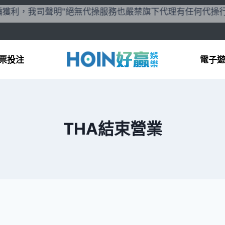
詐騙獲利，我司聲明"絕無代操服務也嚴禁旗下代理有任何代操
票投注
電子
THA結束營業