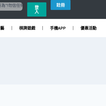
註冊
行為"!勿信任何有心人士相關說詞，<<參加代操與匯款>>
登
入
遊藝
棋牌遊戲
手機APP
優惠活動