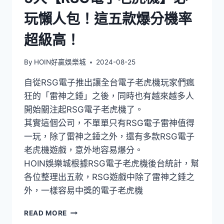
玩懶人包！這五款爆分機率
超級高！
By
HOIN好贏娛樂城
2024-08-25
自從RSG電子推出讓全台電子老虎機玩家們瘋
狂的「雷神之錘」之後，同時也有越來越多人
開始關注起RSG電子老虎機了。
其實這個公司，不單單只有RSG電子雷神值得
一玩，除了雷神之錘之外，還有多款RSG電子
老虎機遊戲，意外地容易爆分。
HOIN娛樂城根據RSG電子老虎機後台統計，幫
各位整理出五款，RSG遊戲中除了雷神之錘之
外，一樣容易中獎的電子老虎機
READ MORE