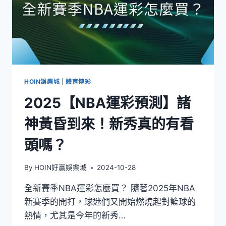
HOIN娛樂城
|
體育博彩
2025【NBA運彩預測】諸
神黃昏到來！新秀真的有看
頭嗎？
By
HOIN好贏娛樂城
2024-10-28
全新賽季NBA運彩怎麼買？ 隨著2025年NBA
新賽季的開打，球迷們又開始燃燒起對籃球的
熱情，尤其是今年的新秀…