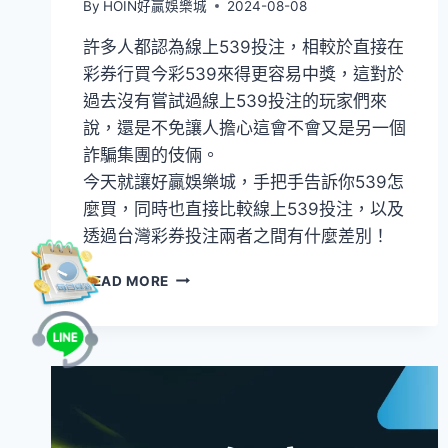
By
HOIN好贏娛樂城
2024-08-08
許多人都認為線上539投注，相較於直接在
彩券行買今彩539來得更容易中獎，這對於
過去沒有嘗試過線上539投注的玩家們來
說，還是不免讓人擔心這會不會又是另一個
詐騙集團的伎倆。
今天就讓好贏娛樂城，手把手告訴你539怎
麼買，同時也直接比較線上539投注，以及
透過台灣彩券投注兩者之間有什麼差別！
READ MORE