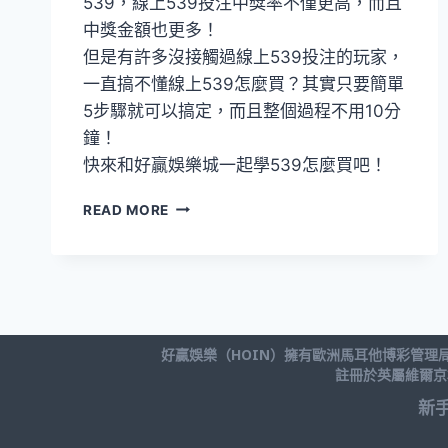
539，線上539投注中獎率不僅更高，而且
中獎金額也更多！
但是有許多沒接觸過線上539投注的玩家，
一直搞不懂線上539怎麼買？其實只要簡單
5步驟就可以搞定，而且整個過程不用10分
鐘！
快來和好贏娛樂城一起學539怎麼買吧！
READ MORE
好贏娛樂（HOIN）擁有歐洲馬耳他博彩管理局（
註冊於英屬維爾京
新