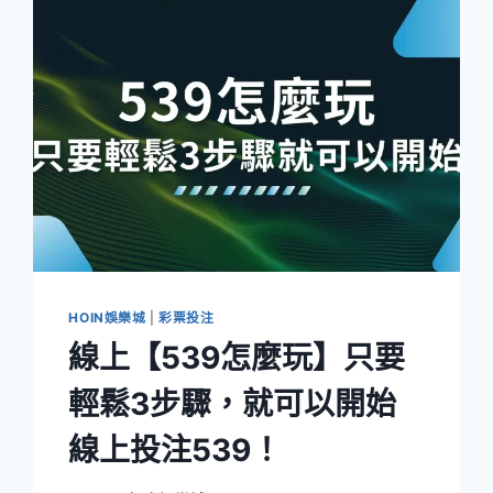
HOIN娛樂城
|
彩票投注
線上【539怎麼玩】只要
輕鬆3步驟，就可以開始
線上投注539！