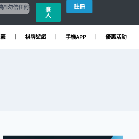
註冊
"!勿信任何有心人士相關說詞，<<參加代操與匯款>>相關
登
入
遊藝
棋牌遊戲
手機APP
優惠活動