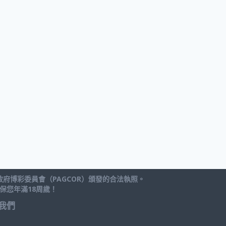
賓政府博彩委員會（PAGCOR）頒發的合法執照。
保您年滿18周歲！
我們