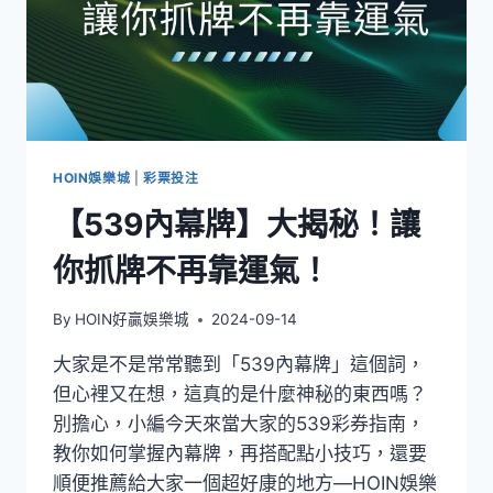
HOIN娛樂城
|
彩票投注
【539內幕牌】大揭秘！讓
你抓牌不再靠運氣！
By
HOIN好贏娛樂城
2024-09-14
大家是不是常常聽到「539內幕牌」這個詞，
但心裡又在想，這真的是什麼神秘的東西嗎？
別擔心，小編今天來當大家的539彩券指南，
教你如何掌握內幕牌，再搭配點小技巧，還要
順便推薦給大家一個超好康的地方—HOIN娛樂