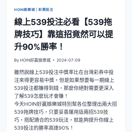
HOIN娛樂城
|
彩票投注
線上539投注必看【539拖
牌技巧】靠這招竟然可以提
升90%勝率！
By
HOIN好贏娛樂城
2024-07-09
雖然說線上539投注中獎率比在台灣彩券中投
注來得更容易中獎，但是如果想要每一期線上
539投注都賺得到錢，那麼你絕對需要更深入
了解539怎麼玩才會賺！
今天HOIN好贏娛樂城特別幫各位整理出兩大招
539拖牌技巧，只要妥善運用這兩招539技
巧，搭配適合的539玩法，就能夠提升你線上
539投注的勝率高達90%！