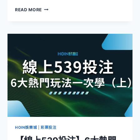
READ MORE
HOIN娛樂城
|
彩票投注