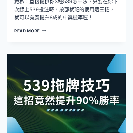
藏私，直接提供你3種539必中法，只要在你下
次線上539投注時，按部就班的使用這三招，
就可以有感提升8成的中獎機率喔！
READ MORE