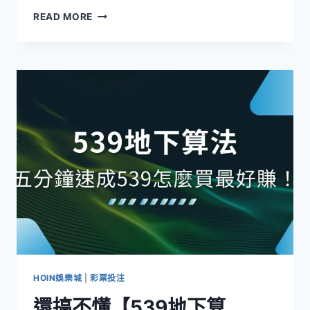
READ MORE
HOIN娛樂城
|
彩票投注
還搞不懂【539地下算