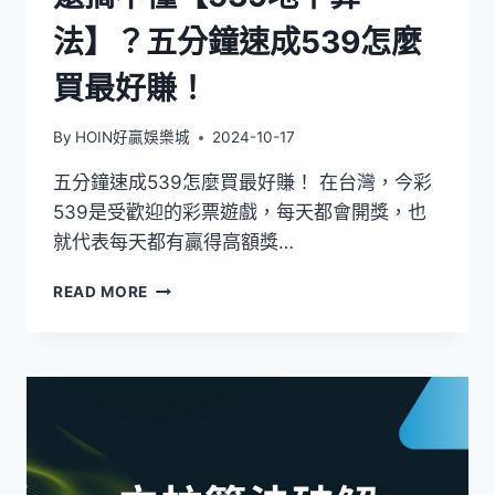
法】？五分鐘速成539怎麼
買最好賺！
By
HOIN好贏娛樂城
2024-10-17
五分鐘速成539怎麼買最好賺！ 在台灣，今彩
539是受歡迎的彩票遊戲，每天都會開獎，也
就代表每天都有贏得高額獎…
READ MORE