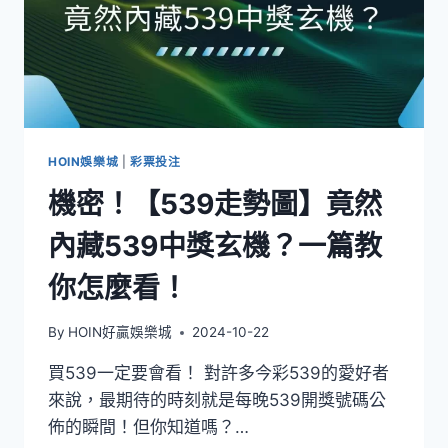
HOIN娛樂城
|
彩票投注
機密！【539走勢圖】竟然
內藏539中獎玄機？一篇教
你怎麼看！
By
HOIN好贏娛樂城
2024-10-22
買539一定要會看！ 對許多今彩539的愛好者
來說，最期待的時刻就是每晚539開獎號碼公
佈的瞬間！但你知道嗎？…