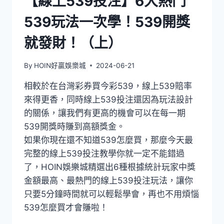
【線上539投注】6大熱門
539玩法一次學！539開獎
就發財！（上）
By
HOIN好贏娛樂城
2024-06-21
相較於在台灣彩券買今彩539，線上539賠率
來得更香，同時線上539投注還因為玩法設計
的關係，讓我們有更高的機會可以在每一期
539開獎時賺到高額獎金。
如果你現在還不知道539怎麼買，那麼今天最
完整的線上539投注教學你就一定不能錯過
了，HOIN娛樂城精選出6種根據統計玩家中獎
金額最高、最熱門的線上539投注玩法，讓你
只要5分鐘時間就可以輕鬆學會，再也不用煩惱
539怎麼買才會賺啦！