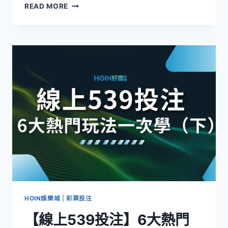
READ MORE
HOIN娛樂城
|
彩票投注
【線上539投注】6大熱門