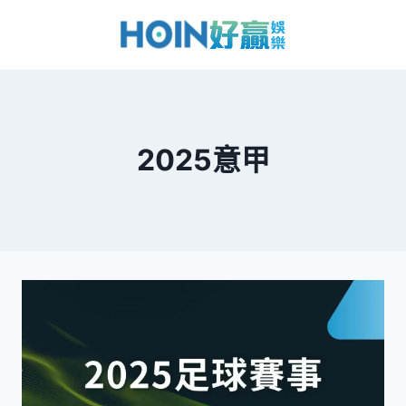
2025意甲