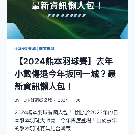
HOIN娛樂城
|
體育博彩
【2024熊本羽球賽】去年
小戴傷退今年扳回一城？最
新資訊懶人包！
By
HOIN好贏娛樂城
2024-11-06
2024熊本羽球賽懶人包！ 開辦於2023年的日
本熊本羽球大師賽，今年再度登場！由於去年
的熊本羽球賽集結台灣眾…