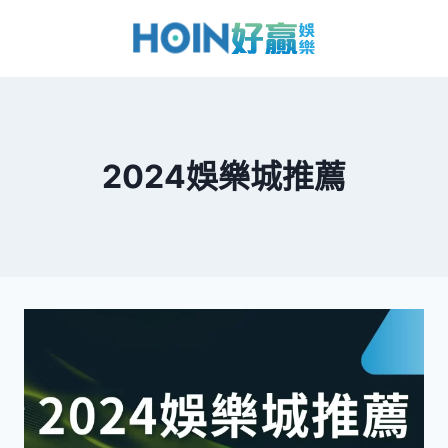
2024娛樂城推薦