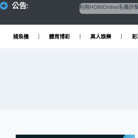
公告:
【重要公告】近期詐騙集團利用HOINOnline名義
反詐
捕魚機
體育博彩
真人娛樂
彩