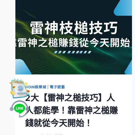
HOIN娛樂城
|
電子遊藝
2大【雷神之槌技巧】人
人都能學！靠雷神之槌賺
錢就從今天開始！