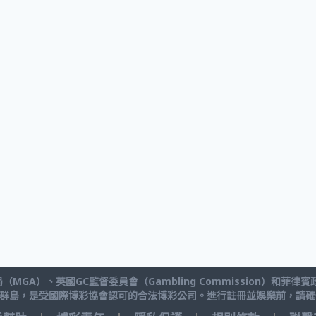
MGA）、英國GC監督委員會（Gambling Commission）和菲律
群島，是受國際博彩協會認可的合法博彩公司。進行註冊並娛樂前，請確