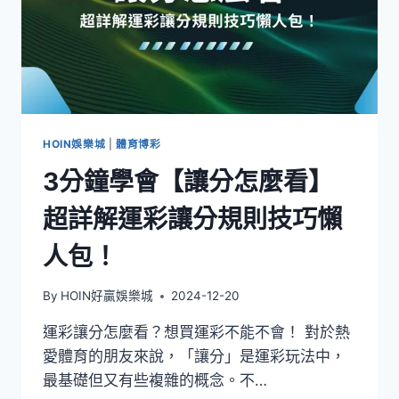
HOIN娛樂城
|
體育博彩
3分鐘學會【讓分怎麼看】
超詳解運彩讓分規則技巧懶
人包！
By
HOIN好贏娛樂城
2024-12-20
運彩讓分怎麼看？想買運彩不能不會！ 對於熱
愛體育的朋友來說，「讓分」是運彩玩法中，
最基礎但又有些複雜的概念。不…