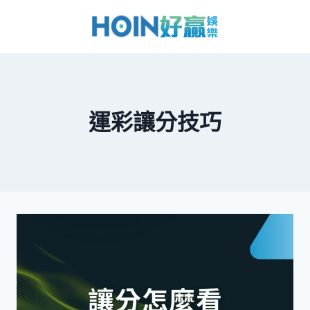
運彩讓分技巧