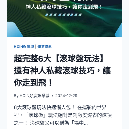
HOIN娛樂城
|
體育博彩
超完整6大【滾球盤玩法】
還有神人私藏滾球技巧，讓
你走到飛！
By
HOIN好贏娛樂城
2024-12-29
6大滾球盤玩法快速懶人包！ 在運彩的世界
裡，「滾球盤」玩法絕對是刺激度爆表的選項
之一！ 滾球盤又可以稱為「場中…