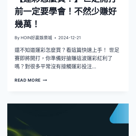
前一定要學會！不然少賺好
幾萬！
By
HOIN好贏娛樂城
2024-12-21
還不知道運彩怎麼買？看這篇快速上手！ 世足
賽即將開打，你準備好搶賺這波運彩紅利了
嗎？對很多平常沒有接觸運彩投注…
READ MORE