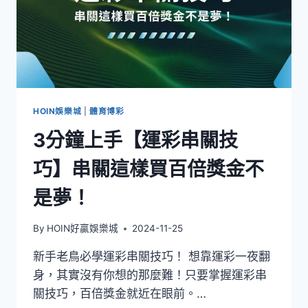
HOIN娛樂城
|
體育博彩
3分鐘上手【運彩串關技
巧】串關這樣買百倍獎金不
是夢！
By
HOIN好贏娛樂城
2024-11-25
新手老鳥必學運彩串關技巧！ 想靠運彩一夜翻
身，其實沒有你想的那麼難！只要掌握運彩串
關技巧，百倍獎金就近在眼前。…