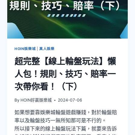
HOIN娛樂城
|
真人娛樂
超完整【線上輪盤玩法】懶
人包！規則、技巧、賠率一
次帶你看！（下）
By
HOIN好贏娛樂城
2024-07-06
如果想要靠娛樂城輪盤遊戲賺錢，對於輪盤賠
率以及輪盤技巧一無所知那可是不行的。
所以接下來的線上輪盤玩法下篇，就要來告訴