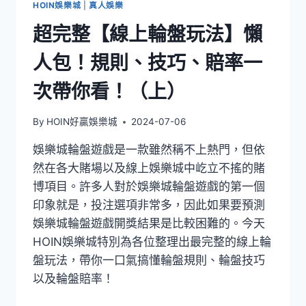
HOIN娛樂城
|
真人娛樂
超完整【線上輪盤玩法】懶
人包！規則、技巧、賠率一
次帶你看！（上）
By
HOIN好贏娛樂城
2024-07-06
娛樂城輪盤遊戲是一款雖然稱不上熱門，但依
然在各大賭場以及線上娛樂城中屹立不搖的賭
博項目。許多人對於娛樂城輪盤遊戲的第一個
印象就是，投注選項非常多，因此如果要預測
娛樂城輪盤遊戲開獎結果是比較困難的。今天
HOIN娛樂城特別為各位整理出最完整的線上輪
盤玩法，帶你一口氣搞懂輪盤規則、輪盤技巧
以及輪盤賠率！