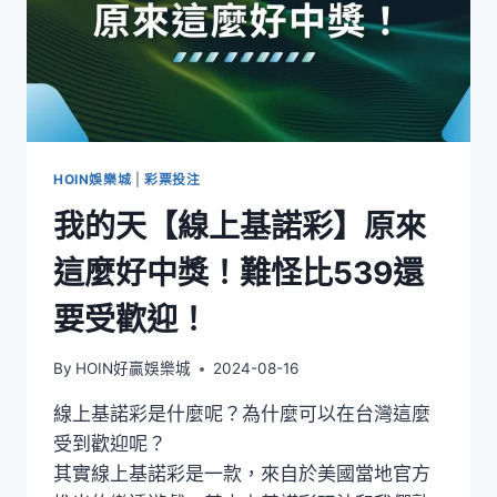
HOIN娛樂城
|
彩票投注
我的天【線上基諾彩】原來
這麼好中獎！難怪比539還
要受歡迎！
By
HOIN好贏娛樂城
2024-08-16
線上基諾彩是什麼呢？為什麼可以在台灣這麼
受到歡迎呢？
其實線上基諾彩是一款，來自於美國當地官方