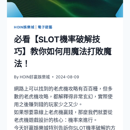
HOIN娛樂城
|
電子遊藝
必看【SLOT機率破解技
巧】教你如何用魔法打敗魔
法！
By
HOIN好贏娛樂城
2024-08-09
網路上可以找到的老虎機攻略有百百種，但多
數的老虎機攻略，都解釋得非常玄幻，實際使
用之後賺到錢的玩家少之又少。
如果想要靠線上老虎機贏錢，那麼我們就要從
老虎機遊戲設計的核心：機率來進行。
今天好贏娛樂城特別告訴你SLOT機率破解的方