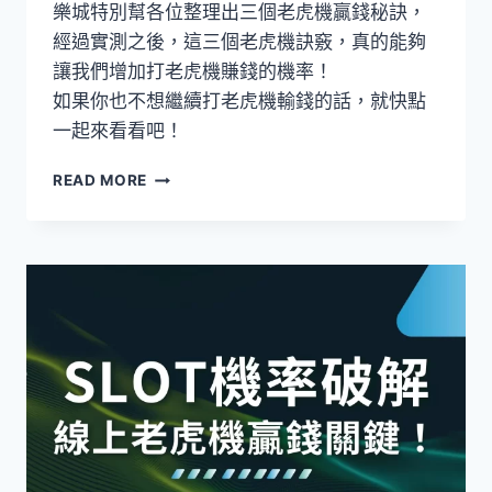
樂城特別幫各位整理出三個老虎機贏錢秘訣，
經過實測之後，這三個老虎機訣竅，真的能夠
讓我們增加打老虎機賺錢的機率！
如果你也不想繼續打老虎機輸錢的話，就快點
一起來看看吧！
READ MORE