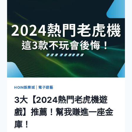
HOIN娛樂城
|
電子遊藝
3大【2024熱門老虎機遊
戲】推薦！幫我賺進一座金
庫！