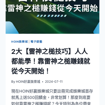
HOIN娛樂城
|
電子遊藝
2大【雷神之槌技巧】人人
都能學！靠雷神之槌賺錢就
從今天開始！
By
HOIN好贏娛樂城
2024-07-11
現在HOIN好贏娛樂城只要註冊完成娛樂城首存
就馬上送500回饋金，非常划算！那麼到底要
如何靠雷神之槌賺錢呢？今天特別為各位帶來