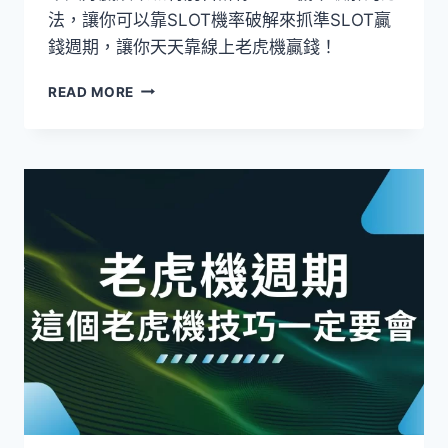
法，讓你可以靠SLOT機率破解來抓準SLOT贏
錢週期，讓你天天靠線上老虎機贏錢！
READ MORE