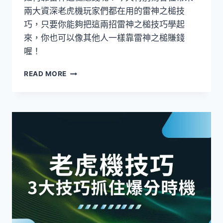
兩大資深老虎機玩家們都在用的雷神之槌技
巧，只要你能夠把這兩招雷神之槌技巧學起
來，你也可以像其他人一樣靠雷神之槌賺錢
喔！
READ MORE