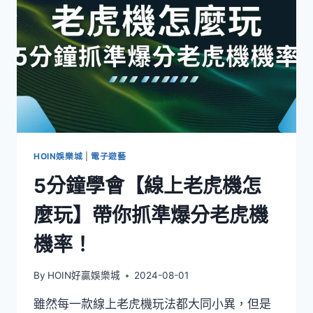
HOIN娛樂城
|
電子遊藝
5分鐘學會【線上老虎機怎
麼玩】帶你抓準爆分老虎機
機率！
By
HOIN好贏娛樂城
2024-08-01
雖然每一款線上老虎機玩法都大同小異，但是