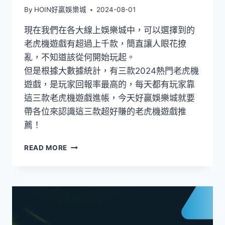
By
HOIN好贏娛樂城
2024-08-01
現在我們在各大線上娛樂城中，可以選擇到的
老虎機遊戲有超過上千款，簡直讓人眼花撩
亂，不知道該從何開始玩起。
但是根據大數據統計，有三款2024熱門老虎機
遊戲，是玩家回報率最高的，每天都有玩家靠
這三款老虎機遊戲進帳，今天好贏娛樂城就要
帶各位來認識這三款超好賺的老虎機遊戲推
薦！
READ MORE