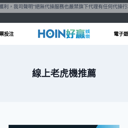
獲利，我司聲明"絕無代操服務也嚴禁旗下代理有任何代操行為
票投注
電子
線上老虎機推薦