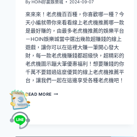
By
HOIN好贏娛樂城
2024-09-07
來來來！老虎機百百種，你喜歡哪一種？今
天小編就帶你來看看線上老虎機推薦哪一款
是最好賺的，由最多老虎機推薦的娛樂平台
－HOIN娛樂城當中選出幾款超賺錢的線上
遊戲，讓你可以在這裡大賺一筆開心發大
財，每一款老虎機賺錢都超級快，超精彩的
老虎機圖示蹦大筆優惠福利！想要賺錢的你
千萬不要錯過這麼優質的線上老虎機推薦平
台，讓我們一起在這邊享受各種老虎機吧！
READ MORE