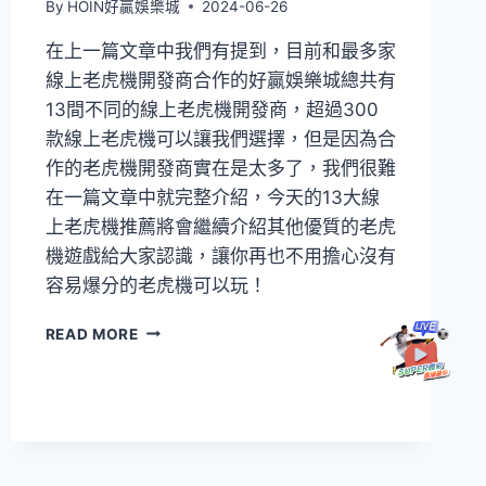
By
HOIN好贏娛樂城
2024-06-26
在上一篇文章中我們有提到，目前和最多家
線上老虎機開發商合作的好贏娛樂城總共有
13間不同的線上老虎機開發商，超過300
款線上老虎機可以讓我們選擇，但是因為合
作的老虎機開發商實在是太多了，我們很難
在一篇文章中就完整介紹，今天的13大線
上老虎機推薦將會繼續介紹其他優質的老虎
機遊戲給大家認識，讓你再也不用擔心沒有
容易爆分的老虎機可以玩！
READ MORE