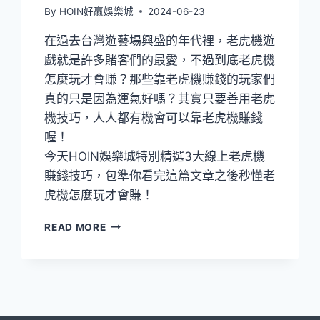
By
HOIN好贏娛樂城
2024-06-23
在過去台灣遊藝場興盛的年代裡，老虎機遊
戲就是許多賭客們的最愛，不過到底老虎機
怎麼玩才會賺？那些靠老虎機賺錢的玩家們
真的只是因為運氣好嗎？其實只要善用老虎
機技巧，人人都有機會可以靠老虎機賺錢
喔！
今天HOIN娛樂城特別精選3大線上老虎機
賺錢技巧，包準你看完這篇文章之後秒懂老
虎機怎麼玩才會賺！
READ MORE