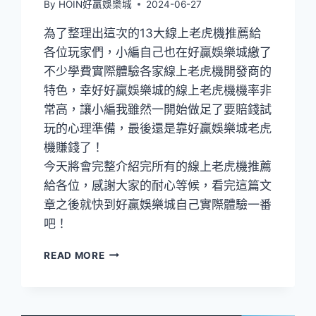
By
HOIN好贏娛樂城
2024-06-27
為了整理出這次的13大線上老虎機推薦給
各位玩家們，小編自己也在好贏娛樂城繳了
不少學費實際體驗各家線上老虎機開發商的
特色，幸好好贏娛樂城的線上老虎機機率非
常高，讓小編我雖然一開始做足了要賠錢試
玩的心理準備，最後還是靠好贏娛樂城老虎
機賺錢了！
今天將會完整介紹完所有的線上老虎機推薦
給各位，感謝大家的耐心等候，看完這篇文
章之後就快到好贏娛樂城自己實際體驗一番
吧！
READ MORE