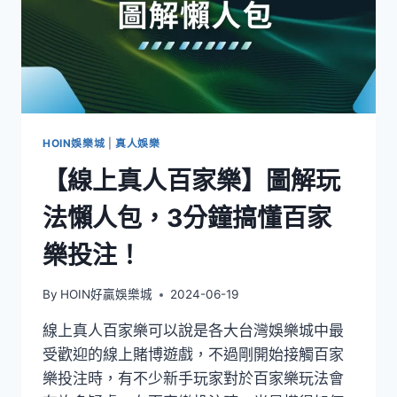
HOIN娛樂城
|
真人娛樂
【線上真人百家樂】圖解玩
法懶人包，3分鐘搞懂百家
樂投注！
By
HOIN好贏娛樂城
2024-06-19
線上真人百家樂可以說是各大台灣娛樂城中最
受歡迎的線上賭博遊戲，不過剛開始接觸百家
樂投注時，有不少新手玩家對於百家樂玩法會