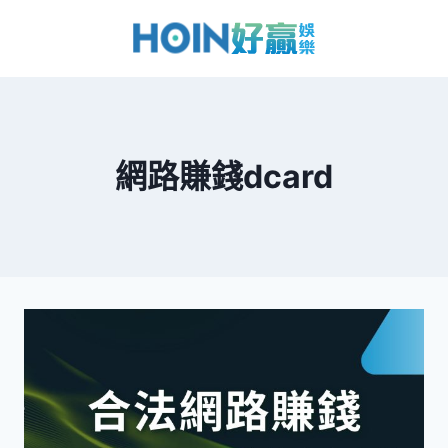
網路賺錢dcard