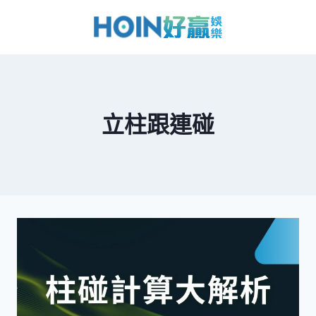
立柱跟連碰