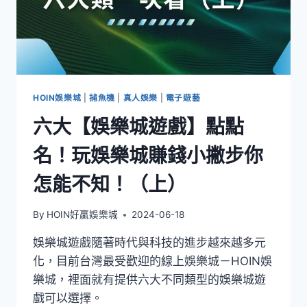
HOIN娛樂城
|
捕魚機
|
真人娛樂
|
電子遊藝
六大【娛樂城遊戲】點點
名！玩娛樂城賺錢小撇步你
怎能不知！（上）
By
HOIN好贏娛樂城
2024-06-18
娛樂城遊戲隨著時代與科技的進步越來越多元
化，目前台灣最受歡迎的線上娛樂城－HOIN娛
樂城，裡面就有提供六大不同類型的娛樂城遊
戲可以選擇。