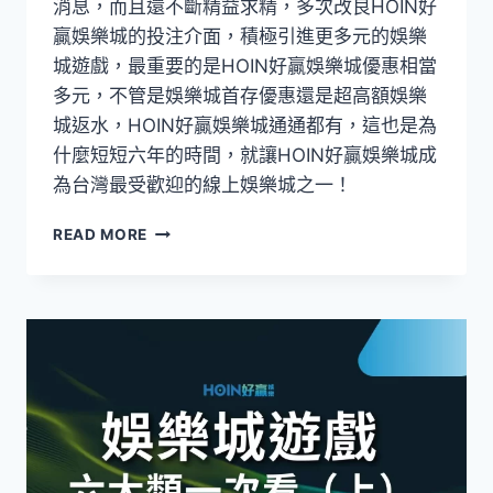
消息，而且還不斷精益求精，多次改良HOIN好
贏娛樂城的投注介面，積極引進更多元的娛樂
城遊戲，最重要的是HOIN好贏娛樂城優惠相當
多元，不管是娛樂城首存優惠還是超高額娛樂
城返水，HOIN好贏娛樂城通通都有，這也是為
什麼短短六年的時間，就讓HOIN好贏娛樂城成
為台灣最受歡迎的線上娛樂城之一！
READ MORE