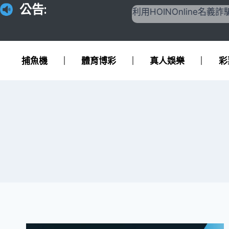
公告:
【重要公告】近期詐騙集團利用HOINOnline名義
反詐
捕魚機
體育博彩
真人娛樂
彩