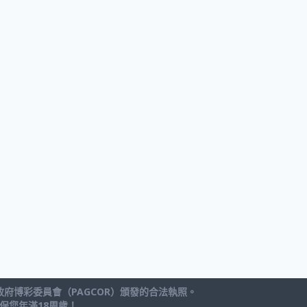
賓政府博彩委員會（PAGCOR）頒發的合法執照。
保您年滿18周歲！