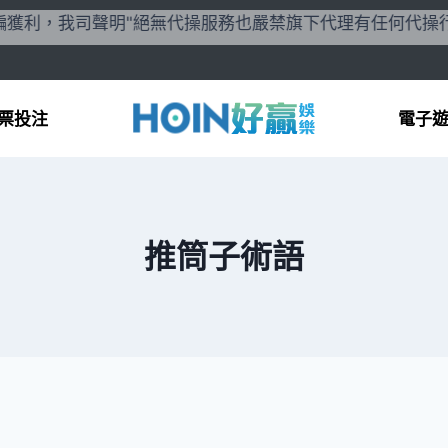
詐騙獲利，我司聲明"絕無代操服務也嚴禁旗下代理有任何代操
票投注
電子
推筒子術語