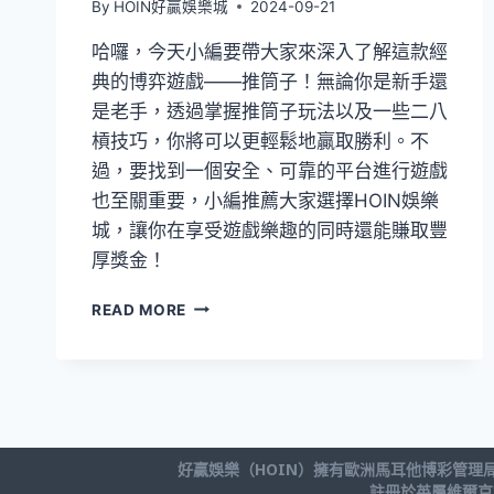
By
HOIN好贏娛樂城
2024-09-21
哈囉，今天小編要帶大家來深入了解這款經
典的博弈遊戲——推筒子！無論你是新手還
是老手，透過掌握推筒子玩法以及一些二八
槓技巧，你將可以更輕鬆地贏取勝利。不
過，要找到一個安全、可靠的平台進行遊戲
也至關重要，小編推薦大家選擇HOIN娛樂
城，讓你在享受遊戲樂趣的同時還能賺取豐
厚獎金！
READ MORE
好贏娛樂（HOIN）擁有歐洲馬耳他博彩管理局（
註冊於英屬維爾京