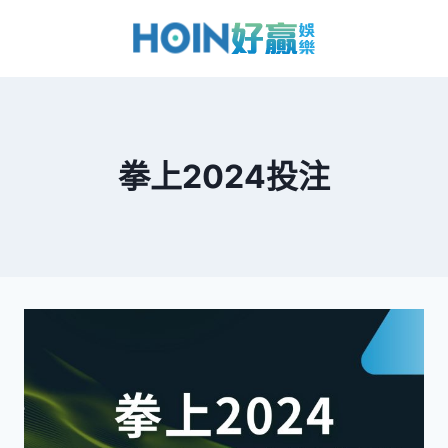
拳上2024投注