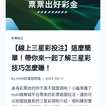
彩票投注
【線上三星彩投注】這麼簡
單！帶你來一起了解三星彩
技巧怎麼賺！
By
HOIN好贏娛樂城
2024-09-11
身為彩票迷的你千萬不錯要過啦！小編準備了
hoin娛樂城平台帶來的彩票遊戲玩法，讓你可
以知道說最新的三星彩規則介紹，順利賺到豐