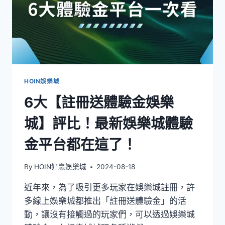
HOIN娛樂城
6大【註冊送體驗金娛樂
城】評比！最新娛樂城體驗
金平台都在這了！
By
HOIN好贏娛樂城
2024-08-18
近年來，為了吸引更多玩家在娛樂城註冊，許
多線上娛樂城都推出「註冊送體驗金」的活
動，讓沒有接觸過的玩家們，可以透過娛樂城