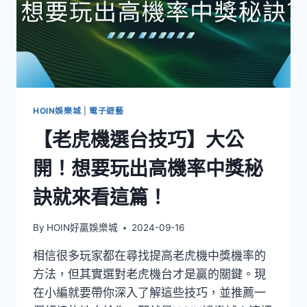
HOIN娛樂城
|
電子遊藝
【老虎機選台技巧】大公
開！想要玩出高機率中獎秘
訣就來看這篇！
By
HOIN好贏娛樂城
2024-09-16
相信很多玩家都在尋找提高老虎機中獎機率的
方法，但其實選對老虎機台才是贏的關鍵。現
在小編就要帶你深入了解這些技巧，並推薦一