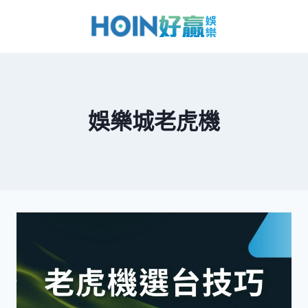
娛樂城老虎機