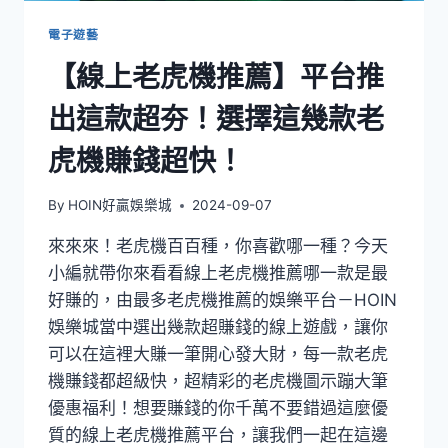
電子遊藝
【線上老虎機推薦】平台推
出這款超夯！選擇這幾款老
虎機賺錢超快！
By
HOIN好贏娛樂城
2024-09-07
來來來！老虎機百百種，你喜歡哪一種？今天
小編就帶你來看看線上老虎機推薦哪一款是最
好賺的，由最多老虎機推薦的娛樂平台－HOIN
娛樂城當中選出幾款超賺錢的線上遊戲，讓你
可以在這裡大賺一筆開心發大財，每一款老虎
機賺錢都超級快，超精彩的老虎機圖示蹦大筆
優惠福利！想要賺錢的你千萬不要錯過這麼優
質的線上老虎機推薦平台，讓我們一起在這邊