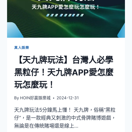
真人娛樂
【天九牌玩法】台灣人必學
黑粒仔！天九牌APP愛怎麼
玩怎麼玩！
By
HOIN好贏娛樂城
2024-12-31
天九牌玩法5分鐘馬上懂！ 天九牌，俗稱“黑粒
仔”，是一款經典又刺激的中式骨牌賭博遊戲，
無論是在傳統賭場還是線上…