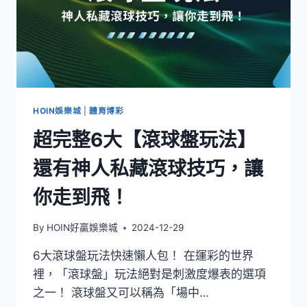
HOIN娛樂城
|
體育博彩
超完整6大【滾球盤玩法】
還有神人私藏滾球技巧，讓
你走到飛！
By
HOIN好贏娛樂城
2024-12-29
6大滾球盤玩法快速懶人包！ 在運彩的世界
裡，「滾球盤」玩法絕對是刺激度爆表的選項
之一！ 滾球盤又可以稱為「場中…