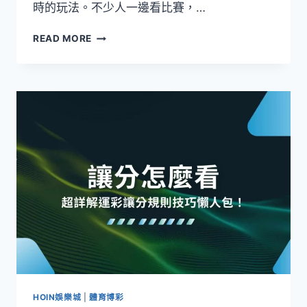
時的玩法。不少人一邊看比賽，…
READ MORE
HOIN娛樂城
|
體育博彩