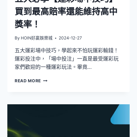
買到最高賠率還能維持高中
獎率！
By
HOIN好贏娛樂城
2024-12-27
五大運彩場中技巧，學起來不怕玩運彩輸錢！
運彩投注中，「場中投注」一直是最受運彩玩
家們歡迎的一種運彩玩法。畢竟…
READ MORE