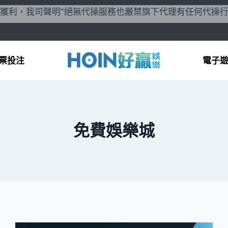
詐騙獲利，我司聲明"絕無代操服務也嚴禁旗下代理有任何代操
票投注
電子
免費娛樂城