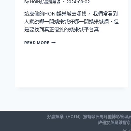
By
HOIN好贏娛樂城
2024-09-02
這麼佛的HONI娛樂城去哪找？ 我們常看到
人家說哪一間娛樂城好哪一間娛樂城爛，但
是要找到真正優質的娛樂城平台真…
READ MORE
好贏娛樂（HOIN）擁有歐洲馬耳他博彩管理局（
註冊於英屬維爾京