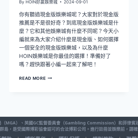
By
HOIN好贏娛樂城
2024-09-01
你有聽過現金版娛樂城呢？大家對於現金版
推薦是不是很好奇？到底現金版娛樂城是什
麼？它和其他娛樂城有什麼不同呢？今天小
編就來為大家介紹什麼是現金版、如何選擇
一個安全的現金版娛樂城，以及為什麼
HOIN娛樂城是你最佳的選擇！準備好了
嗎？趕快跟著小編一起來了解吧！
READ MORE
MGA）、英國GC監督委員會（Gambling Commission）和菲律
群島，是受國際博彩協會認可的合法博彩公司。進行註冊並娛樂前，請確