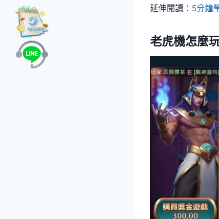
延伸閱讀：
5分鐘
老虎機怎麼