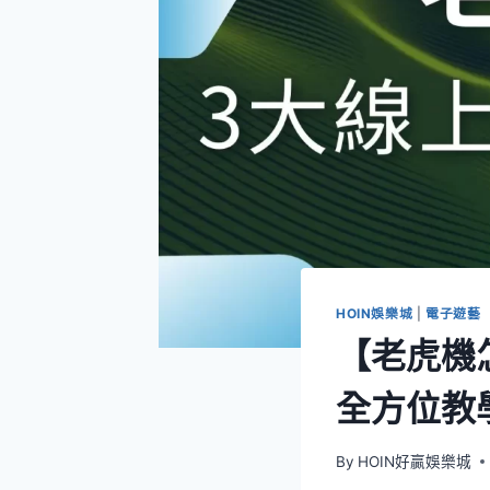
HOIN娛樂城
|
電子遊藝
【老虎機
全方位教
By
HOIN好贏娛樂城