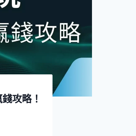
贏錢攻略！